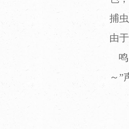
捕虫
由于
鸣
～”